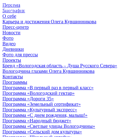
Персона
© 2012 - 2023,
Биография
КУВШИННИКОВ О.А.
О себе
Карьера и достижения Олега Кувшинникова
Пресс-центр
Новости
Фото
Видео
Дневники
Фото для прессы
Проекты
Бренд «Вологодская область – Душа Русского Севера»
Вологодчина глазами Олега Кувшинникова
Контакты
Программы
Программа «В первый раз в первый класс»
Программа «Вологодский гектар»
Программа «Дороги 35»
Программа «Земельный сертификат»
Программа «Культурный экспресс»
Программа «С днем рождения, малыш!»
Программа «Народный бюджет»
Программа «Светлые улицы Вологодчины»
Программа «Сельский дом культуры»