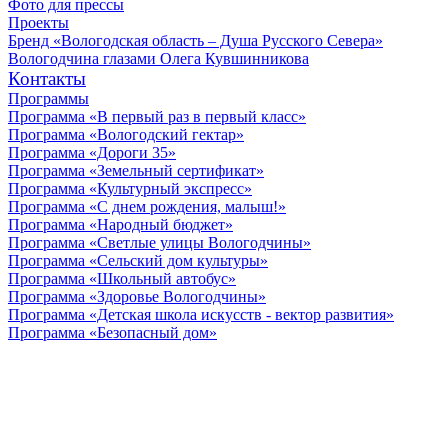
Фото для прессы
Проекты
Бренд «Вологодская область – Душа Русского Севера»
Вологодчина глазами Олега Кувшинникова
Контакты
Программы
Программа «В первый раз в первый класс»
Программа «Вологодский гектар»
Программа «Дороги 35»
Программа «Земельный сертификат»
Программа «Культурный экспресс»
Программа «С днем рождения, малыш!»
Программа «Народный бюджет»
Программа «Светлые улицы Вологодчины»
Программа «Сельский дом культуры»
Программа «Школьный автобус»
Программа «Здоровье Вологодчины»
Программа «Детская школа искусств - вектор развития»
Программа «Безопасный дом»