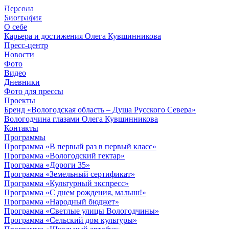
Персона
© 2012 - 2023,
Биография
КУВШИННИКОВ О.А.
О себе
Карьера и достижения Олега Кувшинникова
Пресс-центр
Новости
Фото
Видео
Дневники
Фото для прессы
Проекты
Бренд «Вологодская область – Душа Русского Севера»
Вологодчина глазами Олега Кувшинникова
Контакты
Программы
Программа «В первый раз в первый класс»
Программа «Вологодский гектар»
Программа «Дороги 35»
Программа «Земельный сертификат»
Программа «Культурный экспресс»
Программа «С днем рождения, малыш!»
Программа «Народный бюджет»
Программа «Светлые улицы Вологодчины»
Программа «Сельский дом культуры»