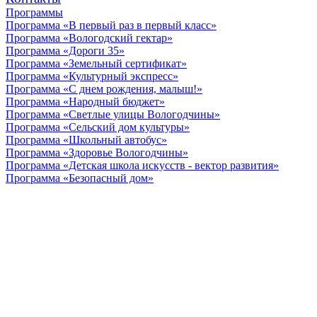
Программы
Программа «В первый раз в первый класс»
Программа «Вологодский гектар»
Программа «Дороги 35»
Программа «Земельный сертификат»
Программа «Культурный экспресс»
Программа «С днем рождения, малыш!»
Программа «Народный бюджет»
Программа «Светлые улицы Вологодчины»
Программа «Сельский дом культуры»
Программа «Школьный автобус»
Программа «Здоровье Вологодчины»
Программа «Детская школа искусств - вектор развития»
Программа «Безопасный дом»