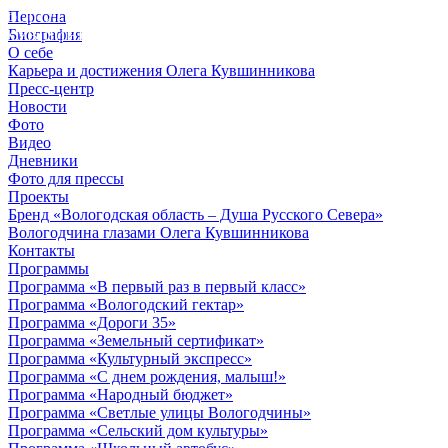
Персона
© 2012 - 2023,
Биография
КУВШИННИКОВ О.А.
О себе
Карьера и достижения Олега Кувшинникова
Пресс-центр
Новости
Фото
Видео
Дневники
Фото для прессы
Проекты
Бренд «Вологодская область – Душа Русского Севера»
Вологодчина глазами Олега Кувшинникова
Контакты
Программы
Программа «В первый раз в первый класс»
Программа «Вологодский гектар»
Программа «Дороги 35»
Программа «Земельный сертификат»
Программа «Культурный экспресс»
Программа «С днем рождения, малыш!»
Программа «Народный бюджет»
Программа «Светлые улицы Вологодчины»
Программа «Сельский дом культуры»