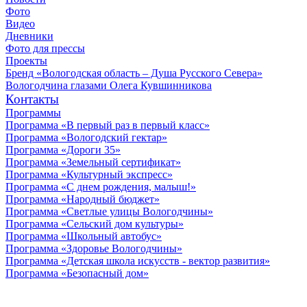
Фото
Видео
Дневники
Фото для прессы
Проекты
Бренд «Вологодская область – Душа Русского Севера»
Вологодчина глазами Олега Кувшинникова
Контакты
Программы
Программа «В первый раз в первый класс»
Программа «Вологодский гектар»
Программа «Дороги 35»
Программа «Земельный сертификат»
Программа «Культурный экспресс»
Программа «С днем рождения, малыш!»
Программа «Народный бюджет»
Программа «Светлые улицы Вологодчины»
Программа «Сельский дом культуры»
Программа «Школьный автобус»
Программа «Здоровье Вологодчины»
Программа «Детская школа искусств - вектор развития»
Программа «Безопасный дом»