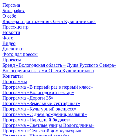
Персона
© 2012 - 2023,
Биография
КУВШИННИКОВ О.А.
О себе
Карьера и достижения Олега Кувшинникова
Пресс-центр
Новости
Фото
Видео
Дневники
Фото для прессы
Проекты
Бренд «Вологодская область – Душа Русского Севера»
Вологодчина глазами Олега Кувшинникова
Контакты
Программы
Программа «В первый раз в первый класс»
Программа «Вологодский гектар»
Программа «Дороги 35»
Программа «Земельный сертификат»
Программа «Культурный экспресс»
Программа «С днем рождения, малыш!»
Программа «Народный бюджет»
Программа «Светлые улицы Вологодчины»
Программа «Сельский дом культуры»