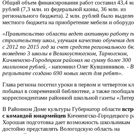
Общий объем финансирования работ составил 43,4 м
рублей (7,3 млн. из федеральной казны, 36 млн. из
регионального бюджета). 2 млн. рублей было выделе
местного бюджета на приобретение мебели и оборудо
«Правительство области ведет активную работу п
строительству школ, улучшая качество обучения де
с 2012 по 2015 год за счет средств регионального 
возведено 3 школы в Великоустюгском, Тарногском,
Кичменгско-Городецком районах на сумму более 300
миллионов рублей, -
напомнил Олег Кувшинников.
- В
результате создано 690 новых мест для ребят».
Глава региона посетил уроки в первом и четвертом кл
побывал в современной библиотеке, а также пообщалс
корреспондентами районной школьной газеты «Литер
В Районном Доме культуры Губернатор области
встр
с командой юнармейцев
Кичменгско-Городецкого р
Хорошая подготовка дает возможность школьникам
достойно представлять Вологодскую область на