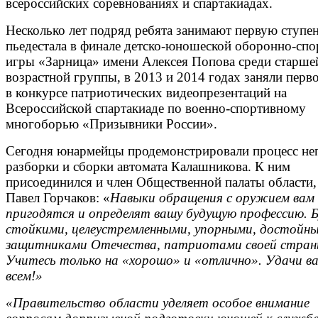
всероссийских соревнованиях и спартакиадах.
Несколько лет подряд ребята занимают первую ступе
пьедестала в финале детско-юношеской оборонно-сп
игры «Зарница» имени Алексея Попова среди старше
возрастной группы, в 2013 и 2014 годах заняли перв
в конкурсе патриотических видеопрезентаций на
Всероссийской спартакиаде по военно-спортивному
многоборью «Призывники России».
Сегодня юнармейцы продемонстрировали процесс не
разборки и сборки автомата Калашникова. К ним
присоединился и член Общественной палаты области,
Павел Горчаков: «
Навыки обращения с оружием вам
пригодятся и определят вашу будущую профессию. 
стойкими, целеустремленными, упорными, достойн
защитниками Отечества, патриотами своей стран
Учитесь только на «хорошо» и «отлично». Удачи ва
всем!»
«
Правительство области уделяет особое внимание