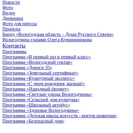
Новости
Фото
Видео
Дневники
Фото для прессы
Проекты
Бренд «Вологодская область – Душа Русского Севера»
Вологодчина глазами Олега Кувшинникова
Контакты
Программы
Программа «В первый раз в первый класс»
Программа «Вологодский гектар»
Программа «Дороги 35»
Программа «Земельный сертификат»
Программа «Культурный экспресс»
Программа «С днем рождения, малыш!»
Программа «Народный бюджет»
Программа «Светлые улицы Вологодчины»
Программа «Сельский дом культуры»
Программа «Школьный автобус»
Программа «Здоровье Вологодчины»
Программа «Детская школа искусств - вектор развития»
Программа «Безопасный дом»