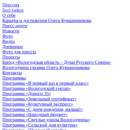
Персона
© 2012 - 2023,
Биография
КУВШИННИКОВ О.А.
О себе
Карьера и достижения Олега Кувшинникова
Пресс-центр
Новости
Фото
Видео
Дневники
Фото для прессы
Проекты
Бренд «Вологодская область – Душа Русского Севера»
Вологодчина глазами Олега Кувшинникова
Контакты
Программы
Программа «В первый раз в первый класс»
Программа «Вологодский гектар»
Программа «Дороги 35»
Программа «Земельный сертификат»
Программа «Культурный экспресс»
Программа «С днем рождения, малыш!»
Программа «Народный бюджет»
Программа «Светлые улицы Вологодчины»
Программа «Сельский дом культуры»