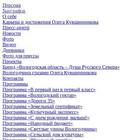
Персона
© 2012 - 2023,
Биография
КУВШИННИКОВ О.А.
О себе
Карьера и достижения Олега Кувшинникова
Пресс-центр
Новости
Фото
Видео
Дневники
Фото для прессы
Проекты
Бренд «Вологодская область – Душа Русского Севера»
Вологодчина глазами Олега Кувшинникова
Контакты
Программы
Программа «В первый раз в первый класс»
Программа «Вологодский гектар»
Программа «Дороги 35»
Программа «Земельный сертификат»
Программа «Культурный экспресс»
Программа «С днем рождения, малыш!»
Программа «Народный бюджет»
Программа «Светлые улицы Вологодчины»
Программа «Сельский дом культуры»