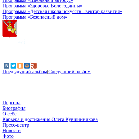
Программа «Школьный автобус»
Программа «Здоровье Вологодчины»
Программа «Детская школа искусств - вектор развития»
Программа «Безопасный дом»
Предыдущий альбом
|
Следующий альбом
Персона
Биография
О себе
Карьера и достижения Олега Кувшинникова
Пресс-центр
Новости
Фото