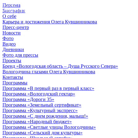
Персона
© 2012 - 2023,
Биография
КУВШИННИКОВ О.А.
О себе
Карьера и достижения Олега Кувшинникова
Пресс-центр
Новости
Фото
Видео
Дневники
Фото для прессы
Проекты
Бренд «Вологодская область – Душа Русского Севера»
Вологодчина глазами Олега Кувшинникова
Контакты
Программы
Программа «В первый раз в первый класс»
Программа «Вологодский гектар»
Программа «Дороги 35»
Программа «Земельный сертификат»
Программа «Культурный экспресс»
Программа «С днем рождения, малыш!»
Программа «Народный бюджет»
Программа «Светлые улицы Вологодчины»
Программа «Сельский дом культуры»