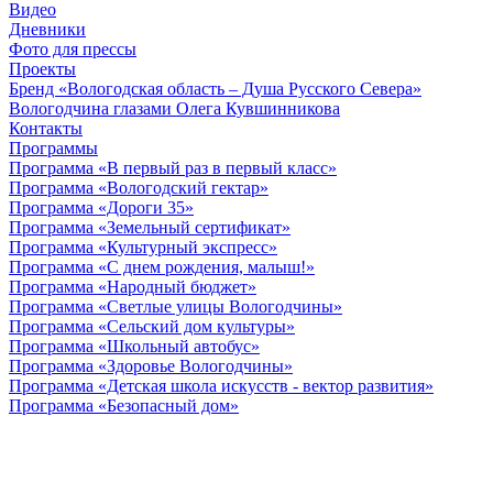
Видео
Дневники
Фото для прессы
Проекты
Бренд «Вологодская область – Душа Русского Севера»
Вологодчина глазами Олега Кувшинникова
Контакты
Программы
Программа «В первый раз в первый класс»
Программа «Вологодский гектар»
Программа «Дороги 35»
Программа «Земельный сертификат»
Программа «Культурный экспресс»
Программа «С днем рождения, малыш!»
Программа «Народный бюджет»
Программа «Светлые улицы Вологодчины»
Программа «Сельский дом культуры»
Программа «Школьный автобус»
Программа «Здоровье Вологодчины»
Программа «Детская школа искусств - вектор развития»
Программа «Безопасный дом»