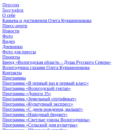
Персона
© 2012 - 2023,
Биография
КУВШИННИКОВ О.А.
О себе
Карьера и достижения Олега Кувшинникова
Пресс-центр
Новости
Фото
Видео
Дневники
Фото для прессы
Проекты
Бренд «Вологодская область – Душа Русского Севера»
Вологодчина глазами Олега Кувшинникова
Контакты
Программы
Программа «В первый раз в первый класс»
Программа «Вологодский гектар»
Программа «Дороги 35»
Программа «Земельный сертификат»
Программа «Культурный экспресс»
Программа «С днем рождения, малыш!»
Программа «Народный бюджет»
Программа «Светлые улицы Вологодчины»
Программа «Сельский дом культуры»