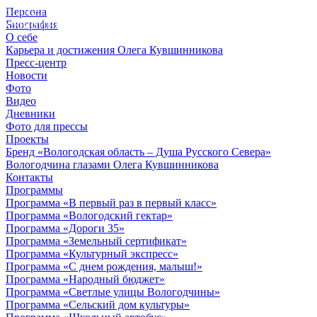
Персона
© 2012 - 2023,
Биография
КУВШИННИКОВ О.А.
О себе
Карьера и достижения Олега Кувшинникова
Пресс-центр
Новости
Фото
Видео
Дневники
Фото для прессы
Проекты
Бренд «Вологодская область – Душа Русского Севера»
Вологодчина глазами Олега Кувшинникова
Контакты
Программы
Программа «В первый раз в первый класс»
Программа «Вологодский гектар»
Программа «Дороги 35»
Программа «Земельный сертификат»
Программа «Культурный экспресс»
Программа «С днем рождения, малыш!»
Программа «Народный бюджет»
Программа «Светлые улицы Вологодчины»
Программа «Сельский дом культуры»