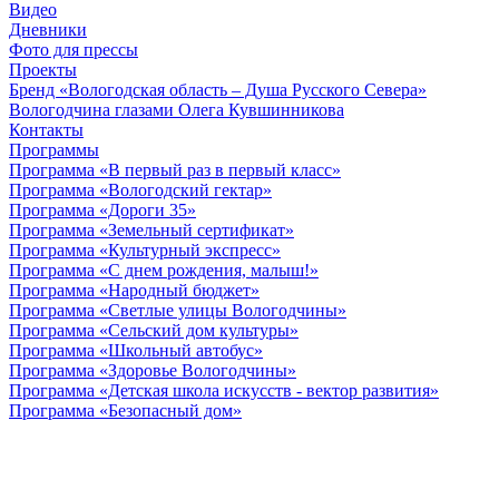
Видео
Дневники
Фото для прессы
Проекты
Бренд «Вологодская область – Душа Русского Севера»
Вологодчина глазами Олега Кувшинникова
Контакты
Программы
Программа «В первый раз в первый класс»
Программа «Вологодский гектар»
Программа «Дороги 35»
Программа «Земельный сертификат»
Программа «Культурный экспресс»
Программа «С днем рождения, малыш!»
Программа «Народный бюджет»
Программа «Светлые улицы Вологодчины»
Программа «Сельский дом культуры»
Программа «Школьный автобус»
Программа «Здоровье Вологодчины»
Программа «Детская школа искусств - вектор развития»
Программа «Безопасный дом»