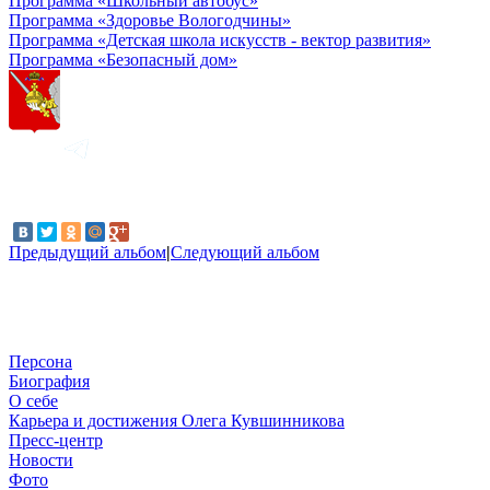
Программа «Школьный автобус»
Программа «Здоровье Вологодчины»
Программа «Детская школа искусств - вектор развития»
Программа «Безопасный дом»
Предыдущий альбом
|
Следующий альбом
Персона
Биография
О себе
Карьера и достижения Олега Кувшинникова
Пресс-центр
Новости
Фото