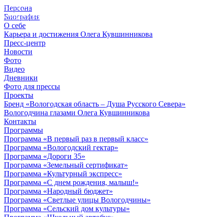
Персона
© 2012 - 2023,
Биография
КУВШИННИКОВ О.А.
О себе
Карьера и достижения Олега Кувшинникова
Пресс-центр
Новости
Фото
Видео
Дневники
Фото для прессы
Проекты
Бренд «Вологодская область – Душа Русского Севера»
Вологодчина глазами Олега Кувшинникова
Контакты
Программы
Программа «В первый раз в первый класс»
Программа «Вологодский гектар»
Программа «Дороги 35»
Программа «Земельный сертификат»
Программа «Культурный экспресс»
Программа «С днем рождения, малыш!»
Программа «Народный бюджет»
Программа «Светлые улицы Вологодчины»
Программа «Сельский дом культуры»