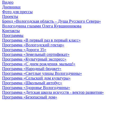
Видео
Дневники
Фото для прессы
Проекты
Бренд «Вологодская область – Душа Русского Севера»
Вологодчина глазами Олега Кувшинникова
Контакты
Программы
Программа «В первый раз в первый класс»
Программа «Вологодский гектар»
Программа «Дороги 35»
Программа «Земельный сертификат»
Программа «Культурный экспресс»
Программа «С днем рождения, малыш!»
Программа «Народный бюджет»
Программа «Светлые улицы Вологодчины»
Программа «Сельский дом культуры»
Программа «Школьный автобус»
Программа «Здоровье Вологодчины»
Программа «Детская школа искусств - вектор развития»
Программа «Безопасный дом»