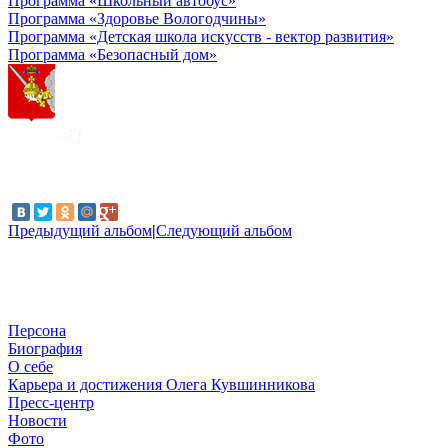
Программа «Школьный автобус»
Программа «Здоровье Вологодчины»
Программа «Детская школа искусств - вектор развития»
Программа «Безопасный дом»
Предыдущий альбом
|
Следующий альбом
Персона
Биография
О себе
Карьера и достижения Олега Кувшинникова
Пресс-центр
Новости
Фото