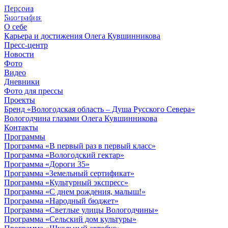
Персона
© 2012 - 2023,
Биография
КУВШИННИКОВ О.А.
О себе
Карьера и достижения Олега Кувшинникова
Пресс-центр
Новости
Фото
Видео
Дневники
Фото для прессы
Проекты
Бренд «Вологодская область – Душа Русского Севера»
Вологодчина глазами Олега Кувшинникова
Контакты
Программы
Программа «В первый раз в первый класс»
Программа «Вологодский гектар»
Программа «Дороги 35»
Программа «Земельный сертификат»
Программа «Культурный экспресс»
Программа «С днем рождения, малыш!»
Программа «Народный бюджет»
Программа «Светлые улицы Вологодчины»
Программа «Сельский дом культуры»