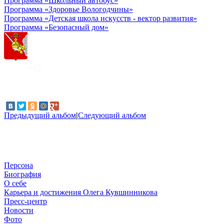
Программа «Школьный автобус»
Программа «Здоровье Вологодчины»
Программа «Детская школа искусств - вектор развития»
Программа «Безопасный дом»
Предыдущий альбом
|
Следующий альбом
Персона
Биография
О себе
Карьера и достижения Олега Кувшинникова
Пресс-центр
Новости
Фото