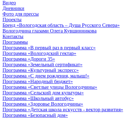
Видео
Дневники
Фото для прессы
Проекты
Бренд «Вологодская область – Душа Русского Севера»
Вологодчина глазами Олега Кувшинникова
Контакты
Программы
Программа «В первый раз в первый класс»
Программа «Вологодский гектар»
Программа «Дороги 35»
Программа «Земельный сертификат»
Программа «Культурный экспресс»
Программа «С днем рождения, малыш!»
Программа «Народный бюджет»
Программа «Светлые улицы Вологодчины»
Программа «Сельский дом культуры»
Программа «Школьный автобус»
Программа «Здоровье Вологодчины»
Программа «Детская школа искусств - вектор развития»
Программа «Безопасный дом»