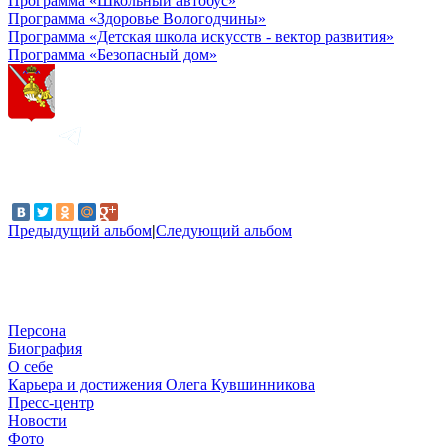
Программа «Школьный автобус»
Программа «Здоровье Вологодчины»
Программа «Детская школа искусств - вектор развития»
Программа «Безопасный дом»
Предыдущий альбом
|
Следующий альбом
Персона
Биография
О себе
Карьера и достижения Олега Кувшинникова
Пресс-центр
Новости
Фото