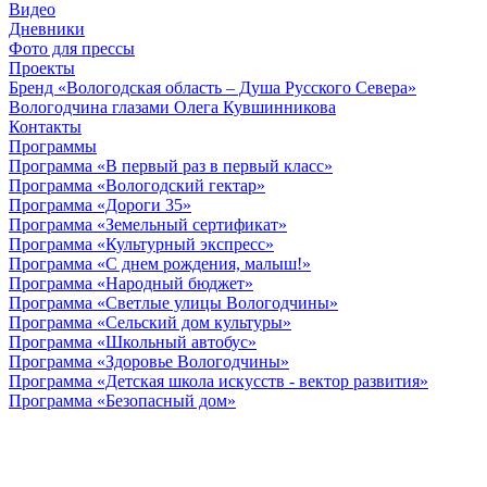
Видео
Дневники
Фото для прессы
Проекты
Бренд «Вологодская область – Душа Русского Севера»
Вологодчина глазами Олега Кувшинникова
Контакты
Программы
Программа «В первый раз в первый класс»
Программа «Вологодский гектар»
Программа «Дороги 35»
Программа «Земельный сертификат»
Программа «Культурный экспресс»
Программа «С днем рождения, малыш!»
Программа «Народный бюджет»
Программа «Светлые улицы Вологодчины»
Программа «Сельский дом культуры»
Программа «Школьный автобус»
Программа «Здоровье Вологодчины»
Программа «Детская школа искусств - вектор развития»
Программа «Безопасный дом»