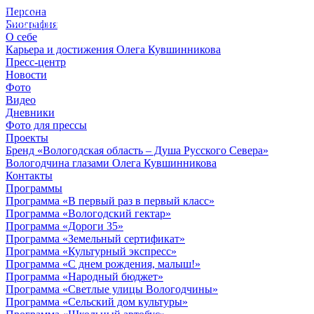
Персона
© 2012 - 2023,
Биография
КУВШИННИКОВ О.А.
О себе
Карьера и достижения Олега Кувшинникова
Пресс-центр
Новости
Фото
Видео
Дневники
Фото для прессы
Проекты
Бренд «Вологодская область – Душа Русского Севера»
Вологодчина глазами Олега Кувшинникова
Контакты
Программы
Программа «В первый раз в первый класс»
Программа «Вологодский гектар»
Программа «Дороги 35»
Программа «Земельный сертификат»
Программа «Культурный экспресс»
Программа «С днем рождения, малыш!»
Программа «Народный бюджет»
Программа «Светлые улицы Вологодчины»
Программа «Сельский дом культуры»