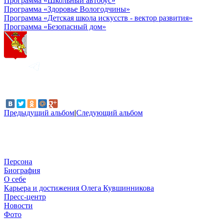
Программа «Школьный автобус»
Программа «Здоровье Вологодчины»
Программа «Детская школа искусств - вектор развития»
Программа «Безопасный дом»
Предыдущий альбом
|
Следующий альбом
Персона
Биография
О себе
Карьера и достижения Олега Кувшинникова
Пресс-центр
Новости
Фото