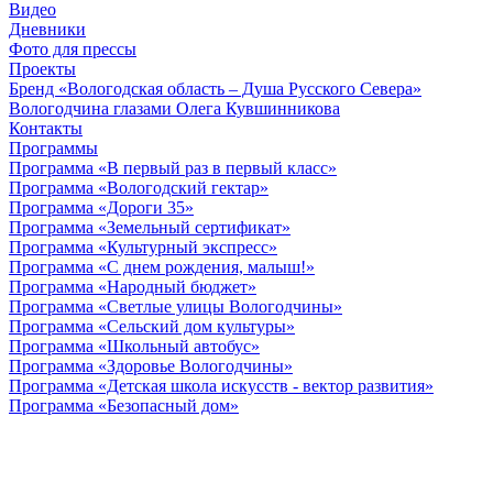
Видео
Дневники
Фото для прессы
Проекты
Бренд «Вологодская область – Душа Русского Севера»
Вологодчина глазами Олега Кувшинникова
Контакты
Программы
Программа «В первый раз в первый класс»
Программа «Вологодский гектар»
Программа «Дороги 35»
Программа «Земельный сертификат»
Программа «Культурный экспресс»
Программа «С днем рождения, малыш!»
Программа «Народный бюджет»
Программа «Светлые улицы Вологодчины»
Программа «Сельский дом культуры»
Программа «Школьный автобус»
Программа «Здоровье Вологодчины»
Программа «Детская школа искусств - вектор развития»
Программа «Безопасный дом»