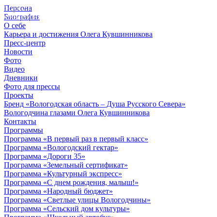
Персона
© 2012 - 2023,
Биография
КУВШИННИКОВ О.А.
О себе
Карьера и достижения Олега Кувшинникова
Пресс-центр
Новости
Фото
Видео
Дневники
Фото для прессы
Проекты
Бренд «Вологодская область – Душа Русского Севера»
Вологодчина глазами Олега Кувшинникова
Контакты
Программы
Программа «В первый раз в первый класс»
Программа «Вологодский гектар»
Программа «Дороги 35»
Программа «Земельный сертификат»
Программа «Культурный экспресс»
Программа «С днем рождения, малыш!»
Программа «Народный бюджет»
Программа «Светлые улицы Вологодчины»
Программа «Сельский дом культуры»