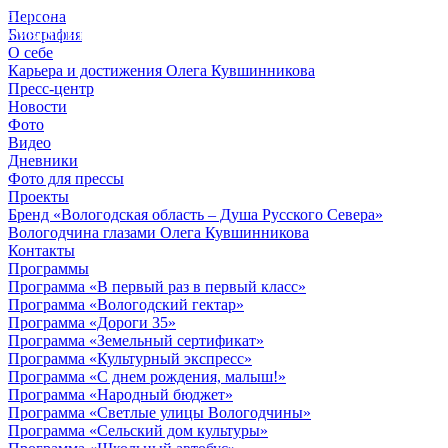
Персона
© 2012 - 2023,
Биография
КУВШИННИКОВ О.А.
О себе
Карьера и достижения Олега Кувшинникова
Пресс-центр
Новости
Фото
Видео
Дневники
Фото для прессы
Проекты
Бренд «Вологодская область – Душа Русского Севера»
Вологодчина глазами Олега Кувшинникова
Контакты
Программы
Программа «В первый раз в первый класс»
Программа «Вологодский гектар»
Программа «Дороги 35»
Программа «Земельный сертификат»
Программа «Культурный экспресс»
Программа «С днем рождения, малыш!»
Программа «Народный бюджет»
Программа «Светлые улицы Вологодчины»
Программа «Сельский дом культуры»