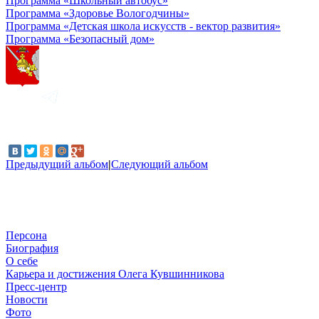
Программа «Школьный автобус»
Программа «Здоровье Вологодчины»
Программа «Детская школа искусств - вектор развития»
Программа «Безопасный дом»
Предыдущий альбом
|
Следующий альбом
Персона
Биография
О себе
Карьера и достижения Олега Кувшинникова
Пресс-центр
Новости
Фото