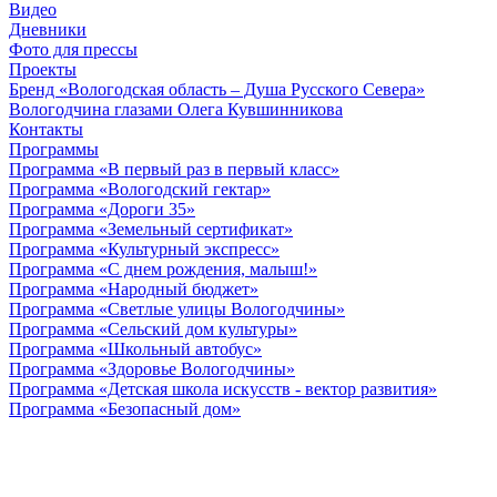
Видео
Дневники
Фото для прессы
Проекты
Бренд «Вологодская область – Душа Русского Севера»
Вологодчина глазами Олега Кувшинникова
Контакты
Программы
Программа «В первый раз в первый класс»
Программа «Вологодский гектар»
Программа «Дороги 35»
Программа «Земельный сертификат»
Программа «Культурный экспресс»
Программа «С днем рождения, малыш!»
Программа «Народный бюджет»
Программа «Светлые улицы Вологодчины»
Программа «Сельский дом культуры»
Программа «Школьный автобус»
Программа «Здоровье Вологодчины»
Программа «Детская школа искусств - вектор развития»
Программа «Безопасный дом»