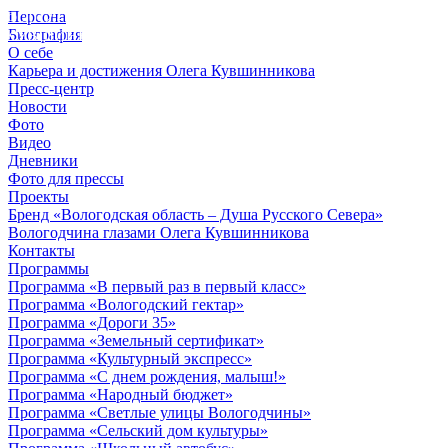
Персона
© 2012 - 2023,
Биография
КУВШИННИКОВ О.А.
О себе
Карьера и достижения Олега Кувшинникова
Пресс-центр
Новости
Фото
Видео
Дневники
Фото для прессы
Проекты
Бренд «Вологодская область – Душа Русского Севера»
Вологодчина глазами Олега Кувшинникова
Контакты
Программы
Программа «В первый раз в первый класс»
Программа «Вологодский гектар»
Программа «Дороги 35»
Программа «Земельный сертификат»
Программа «Культурный экспресс»
Программа «С днем рождения, малыш!»
Программа «Народный бюджет»
Программа «Светлые улицы Вологодчины»
Программа «Сельский дом культуры»