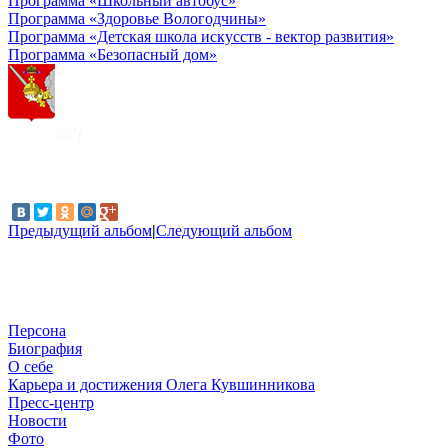
Программа «Школьный автобус»
Программа «Здоровье Вологодчины»
Программа «Детская школа искусств - вектор развития»
Программа «Безопасный дом»
Предыдущий альбом
|
Следующий альбом
Персона
Биография
О себе
Карьера и достижения Олега Кувшинникова
Пресс-центр
Новости
Фото