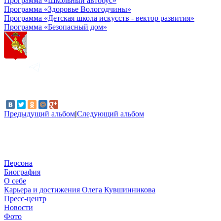
Программа «Школьный автобус»
Программа «Здоровье Вологодчины»
Программа «Детская школа искусств - вектор развития»
Программа «Безопасный дом»
Предыдущий альбом
|
Следующий альбом
Персона
Биография
О себе
Карьера и достижения Олега Кувшинникова
Пресс-центр
Новости
Фото