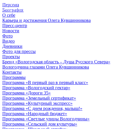
Персона
© 2012 - 2023,
Биография
КУВШИННИКОВ О.А.
О себе
Карьера и достижения Олега Кувшинникова
Пресс-центр
Новости
Фото
Видео
Дневники
Фото для прессы
Проекты
Бренд «Вологодская область – Душа Русского Севера»
Вологодчина глазами Олега Кувшинникова
Контакты
Программы
Программа «В первый раз в первый класс»
Программа «Вологодский гектар»
Программа «Дороги 35»
Программа «Земельный сертификат»
Программа «Культурный экспресс»
Программа «С днем рождения, малыш!»
Программа «Народный бюджет»
Программа «Светлые улицы Вологодчины»
Программа «Сельский дом культуры»