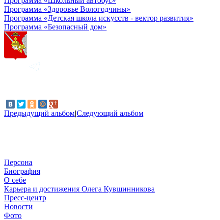
Программа «Школьный автобус»
Программа «Здоровье Вологодчины»
Программа «Детская школа искусств - вектор развития»
Программа «Безопасный дом»
Предыдущий альбом
|
Следующий альбом
Персона
Биография
О себе
Карьера и достижения Олега Кувшинникова
Пресс-центр
Новости
Фото