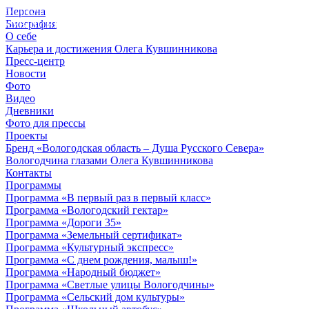
Персона
© 2012 - 2023,
Биография
КУВШИННИКОВ О.А.
О себе
Карьера и достижения Олега Кувшинникова
Пресс-центр
Новости
Фото
Видео
Дневники
Фото для прессы
Проекты
Бренд «Вологодская область – Душа Русского Севера»
Вологодчина глазами Олега Кувшинникова
Контакты
Программы
Программа «В первый раз в первый класс»
Программа «Вологодский гектар»
Программа «Дороги 35»
Программа «Земельный сертификат»
Программа «Культурный экспресс»
Программа «С днем рождения, малыш!»
Программа «Народный бюджет»
Программа «Светлые улицы Вологодчины»
Программа «Сельский дом культуры»