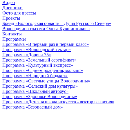
Видео
Дневники
Фото для прессы
Проекты
Бренд «Вологодская область – Душа Русского Севера»
Вологодчина глазами Олега Кувшинникова
Контакты
Программы
Программа «В первый раз в первый класс»
Программа «Вологодский гектар»
Программа «Дороги 35»
Программа «Земельный сертификат»
Программа «Культурный экспресс»
Программа «С днем рождения, малыш!»
Программа «Народный бюджет»
Программа «Светлые улицы Вологодчины»
Программа «Сельский дом культуры»
Программа «Школьный автобус»
Программа «Здоровье Вологодчины»
Программа «Детская школа искусств - вектор развития»
Программа «Безопасный дом»