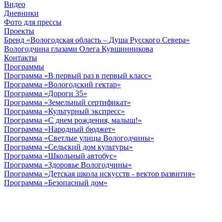
Видео
Дневники
Фото для прессы
Проекты
Бренд «Вологодская область – Душа Русского Севера»
Вологодчина глазами Олега Кувшинникова
Контакты
Программы
Программа «В первый раз в первый класс»
Программа «Вологодский гектар»
Программа «Дороги 35»
Программа «Земельный сертификат»
Программа «Культурный экспресс»
Программа «С днем рождения, малыш!»
Программа «Народный бюджет»
Программа «Светлые улицы Вологодчины»
Программа «Сельский дом культуры»
Программа «Школьный автобус»
Программа «Здоровье Вологодчины»
Программа «Детская школа искусств - вектор развития»
Программа «Безопасный дом»