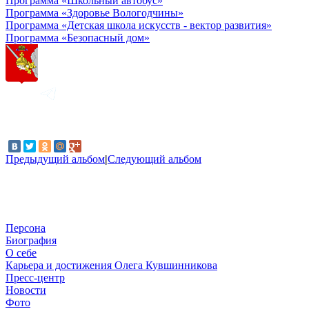
Программа «Школьный автобус»
Программа «Здоровье Вологодчины»
Программа «Детская школа искусств - вектор развития»
Программа «Безопасный дом»
Предыдущий альбом
|
Следующий альбом
Персона
Биография
О себе
Карьера и достижения Олега Кувшинникова
Пресс-центр
Новости
Фото