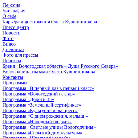
Персона
© 2012 - 2023,
Биография
КУВШИННИКОВ О.А.
О себе
Карьера и достижения Олега Кувшинникова
Пресс-центр
Новости
Фото
Видео
Дневники
Фото для прессы
Проекты
Бренд «Вологодская область – Душа Русского Севера»
Вологодчина глазами Олега Кувшинникова
Контакты
Программы
Программа «В первый раз в первый класс»
Программа «Вологодский гектар»
Программа «Дороги 35»
Программа «Земельный сертификат»
Программа «Культурный экспресс»
Программа «С днем рождения, малыш!»
Программа «Народный бюджет»
Программа «Светлые улицы Вологодчины»
Программа «Сельский дом культуры»