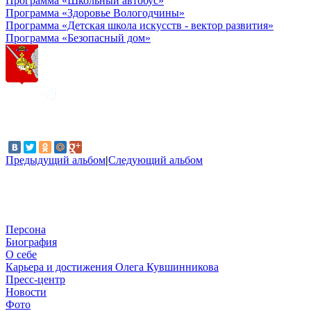
Программа «Школьный автобус»
Программа «Здоровье Вологодчины»
Программа «Детская школа искусств - вектор развития»
Программа «Безопасный дом»
Предыдущий альбом
|
Следующий альбом
Персона
Биография
О себе
Карьера и достижения Олега Кувшинникова
Пресс-центр
Новости
Фото