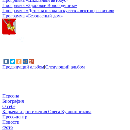
Программа «Школьный автобус»
Программа «Здоровье Вологодчины»
Программа «Детская школа искусств - вектор развития»
Программа «Безопасный дом»
Предыдущий альбом
|
Следующий альбом
Персона
Биография
О себе
Карьера и достижения Олега Кувшинникова
Пресс-центр
Новости
Фото