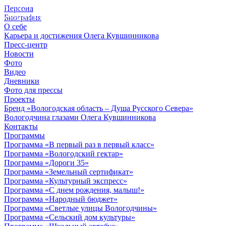
Персона
© 2012 - 2023,
Биография
КУВШИННИКОВ О.А.
О себе
Карьера и достижения Олега Кувшинникова
Пресс-центр
Новости
Фото
Видео
Дневники
Фото для прессы
Проекты
Бренд «Вологодская область – Душа Русского Севера»
Вологодчина глазами Олега Кувшинникова
Контакты
Программы
Программа «В первый раз в первый класс»
Программа «Вологодский гектар»
Программа «Дороги 35»
Программа «Земельный сертификат»
Программа «Культурный экспресс»
Программа «С днем рождения, малыш!»
Программа «Народный бюджет»
Программа «Светлые улицы Вологодчины»
Программа «Сельский дом культуры»