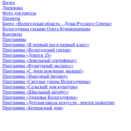
Видео
Дневники
Фото для прессы
Проекты
Бренд «Вологодская область – Душа Русского Севера»
Вологодчина глазами Олега Кувшинникова
Контакты
Программы
Программа «В первый раз в первый класс»
Программа «Вологодский гектар»
Программа «Дороги 35»
Программа «Земельный сертификат»
Программа «Культурный экспресс»
Программа «С днем рождения, малыш!»
Программа «Народный бюджет»
Программа «Светлые улицы Вологодчины»
Программа «Сельский дом культуры»
Программа «Школьный автобус»
Программа «Здоровье Вологодчины»
Программа «Детская школа искусств - вектор развития»
Программа «Безопасный дом»