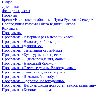
Видео
Дневники
Фото для прессы
Проекты
Бренд «Вологодская область – Душа Русского Севера»
Вологодчина глазами Олега Кувшинникова
Контакты
Программы
Программа «В первый раз в первый класс»
Программа «Вологодский гектар»
Программа «Дороги 35»
Программа «Земельный сертификат»
Программа «Культурный экспресс»
Программа «С днем рождения, малыш!»
Программа «Народный бюджет»
Программа «Светлые улицы Вологодчины»
Программа «Сельский дом культуры»
Программа «Школьный автобус»
Программа «Здоровье Вологодчины»
Программа «Детская школа искусств - вектор развития»
Программа «Безопасный дом»