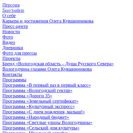
Персона
© 2012 - 2023,
Биография
КУВШИННИКОВ О.А.
О себе
Карьера и достижения Олега Кувшинникова
Пресс-центр
Новости
Фото
Видео
Дневники
Фото для прессы
Проекты
Бренд «Вологодская область – Душа Русского Севера»
Вологодчина глазами Олега Кувшинникова
Контакты
Программы
Программа «В первый раз в первый класс»
Программа «Вологодский гектар»
Программа «Дороги 35»
Программа «Земельный сертификат»
Программа «Культурный экспресс»
Программа «С днем рождения, малыш!»
Программа «Народный бюджет»
Программа «Светлые улицы Вологодчины»
Программа «Сельский дом культуры»