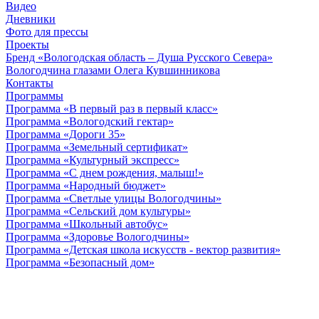
Видео
Дневники
Фото для прессы
Проекты
Бренд «Вологодская область – Душа Русского Севера»
Вологодчина глазами Олега Кувшинникова
Контакты
Программы
Программа «В первый раз в первый класс»
Программа «Вологодский гектар»
Программа «Дороги 35»
Программа «Земельный сертификат»
Программа «Культурный экспресс»
Программа «С днем рождения, малыш!»
Программа «Народный бюджет»
Программа «Светлые улицы Вологодчины»
Программа «Сельский дом культуры»
Программа «Школьный автобус»
Программа «Здоровье Вологодчины»
Программа «Детская школа искусств - вектор развития»
Программа «Безопасный дом»