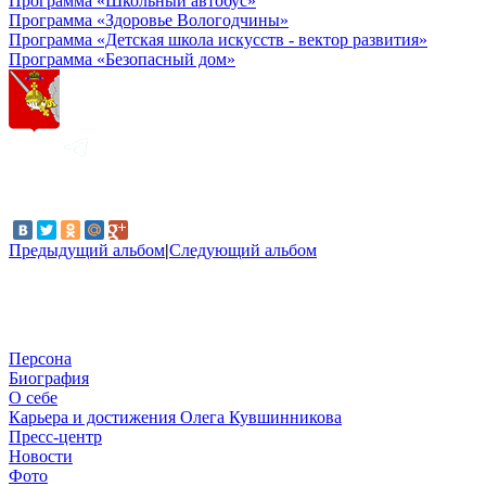
Программа «Школьный автобус»
Программа «Здоровье Вологодчины»
Программа «Детская школа искусств - вектор развития»
Программа «Безопасный дом»
Предыдущий альбом
|
Следующий альбом
Персона
Биография
О себе
Карьера и достижения Олега Кувшинникова
Пресс-центр
Новости
Фото