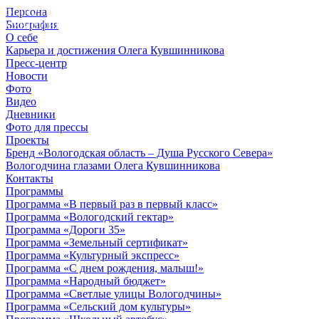
Персона
© 2012 - 2023,
Биография
КУВШИННИКОВ О.А.
О себе
Карьера и достижения Олега Кувшинникова
Пресс-центр
Новости
Фото
Видео
Дневники
Фото для прессы
Проекты
Бренд «Вологодская область – Душа Русского Севера»
Вологодчина глазами Олега Кувшинникова
Контакты
Программы
Программа «В первый раз в первый класс»
Программа «Вологодский гектар»
Программа «Дороги 35»
Программа «Земельный сертификат»
Программа «Культурный экспресс»
Программа «С днем рождения, малыш!»
Программа «Народный бюджет»
Программа «Светлые улицы Вологодчины»
Программа «Сельский дом культуры»