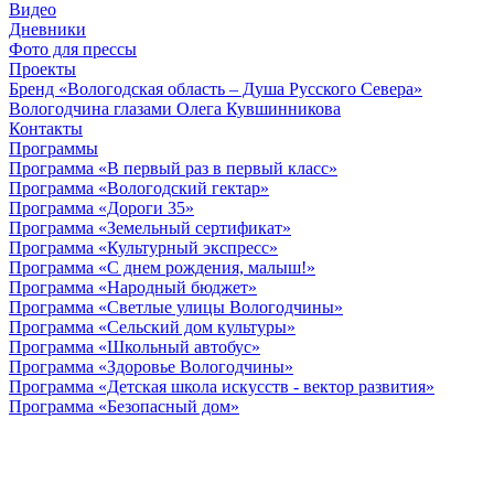
Видео
Дневники
Фото для прессы
Проекты
Бренд «Вологодская область – Душа Русского Севера»
Вологодчина глазами Олега Кувшинникова
Контакты
Программы
Программа «В первый раз в первый класс»
Программа «Вологодский гектар»
Программа «Дороги 35»
Программа «Земельный сертификат»
Программа «Культурный экспресс»
Программа «С днем рождения, малыш!»
Программа «Народный бюджет»
Программа «Светлые улицы Вологодчины»
Программа «Сельский дом культуры»
Программа «Школьный автобус»
Программа «Здоровье Вологодчины»
Программа «Детская школа искусств - вектор развития»
Программа «Безопасный дом»