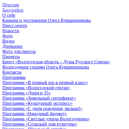
Персона
© 2012 - 2023,
Биография
КУВШИННИКОВ О.А.
О себе
Карьера и достижения Олега Кувшинникова
Пресс-центр
Новости
Фото
Видео
Дневники
Фото для прессы
Проекты
Бренд «Вологодская область – Душа Русского Севера»
Вологодчина глазами Олега Кувшинникова
Контакты
Программы
Программа «В первый раз в первый класс»
Программа «Вологодский гектар»
Программа «Дороги 35»
Программа «Земельный сертификат»
Программа «Культурный экспресс»
Программа «С днем рождения, малыш!»
Программа «Народный бюджет»
Программа «Светлые улицы Вологодчины»
Программа «Сельский дом культуры»