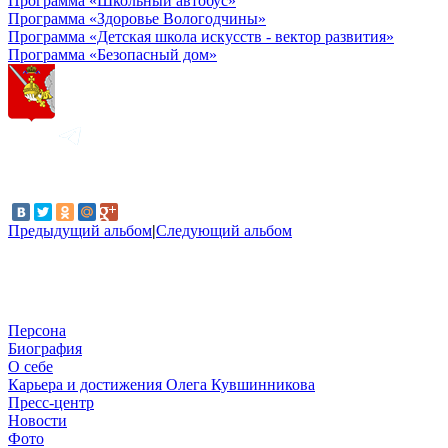
Программа «Школьный автобус»
Программа «Здоровье Вологодчины»
Программа «Детская школа искусств - вектор развития»
Программа «Безопасный дом»
Предыдущий альбом
|
Следующий альбом
Персона
Биография
О себе
Карьера и достижения Олега Кувшинникова
Пресс-центр
Новости
Фото