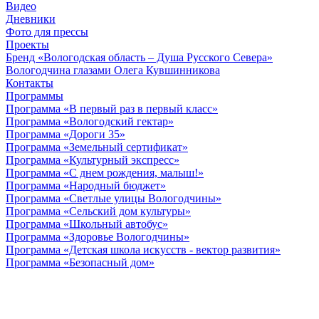
Видео
Дневники
Фото для прессы
Проекты
Бренд «Вологодская область – Душа Русского Севера»
Вологодчина глазами Олега Кувшинникова
Контакты
Программы
Программа «В первый раз в первый класс»
Программа «Вологодский гектар»
Программа «Дороги 35»
Программа «Земельный сертификат»
Программа «Культурный экспресс»
Программа «С днем рождения, малыш!»
Программа «Народный бюджет»
Программа «Светлые улицы Вологодчины»
Программа «Сельский дом культуры»
Программа «Школьный автобус»
Программа «Здоровье Вологодчины»
Программа «Детская школа искусств - вектор развития»
Программа «Безопасный дом»