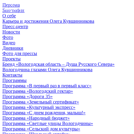
Персона
© 2012 - 2023,
Биография
КУВШИННИКОВ О.А.
О себе
Карьера и достижения Олега Кувшинникова
Пресс-центр
Новости
Фото
Видео
Дневники
Фото для прессы
Проекты
Бренд «Вологодская область – Душа Русского Севера»
Вологодчина глазами Олега Кувшинникова
Контакты
Программы
Программа «В первый раз в первый класс»
Программа «Вологодский гектар»
Программа «Дороги 35»
Программа «Земельный сертификат»
Программа «Культурный экспресс»
Программа «С днем рождения, малыш!»
Программа «Народный бюджет»
Программа «Светлые улицы Вологодчины»
Программа «Сельский дом культуры»