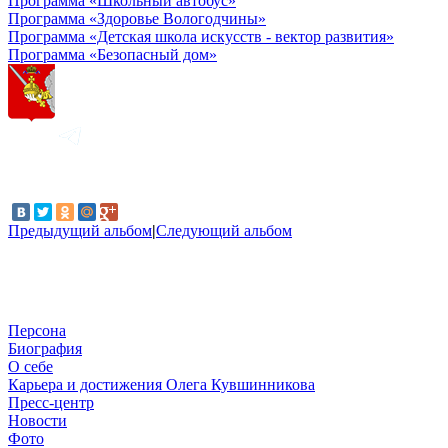
Программа «Школьный автобус»
Программа «Здоровье Вологодчины»
Программа «Детская школа искусств - вектор развития»
Программа «Безопасный дом»
Предыдущий альбом
|
Следующий альбом
Персона
Биография
О себе
Карьера и достижения Олега Кувшинникова
Пресс-центр
Новости
Фото