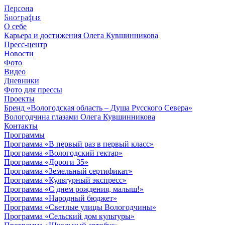
Персона
© 2012 - 2023,
Биография
КУВШИННИКОВ О.А.
О себе
Карьера и достижения Олега Кувшинникова
Пресс-центр
Новости
Фото
Видео
Дневники
Фото для прессы
Проекты
Бренд «Вологодская область – Душа Русского Севера»
Вологодчина глазами Олега Кувшинникова
Контакты
Программы
Программа «В первый раз в первый класс»
Программа «Вологодский гектар»
Программа «Дороги 35»
Программа «Земельный сертификат»
Программа «Культурный экспресс»
Программа «С днем рождения, малыш!»
Программа «Народный бюджет»
Программа «Светлые улицы Вологодчины»
Программа «Сельский дом культуры»