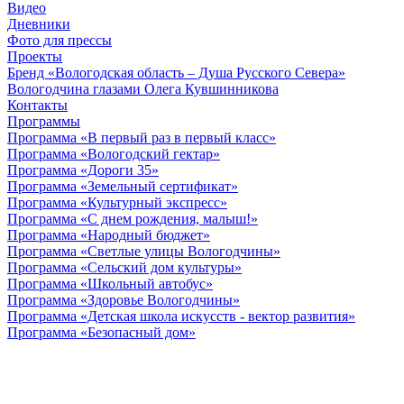
Видео
Дневники
Фото для прессы
Проекты
Бренд «Вологодская область – Душа Русского Севера»
Вологодчина глазами Олега Кувшинникова
Контакты
Программы
Программа «В первый раз в первый класс»
Программа «Вологодский гектар»
Программа «Дороги 35»
Программа «Земельный сертификат»
Программа «Культурный экспресс»
Программа «С днем рождения, малыш!»
Программа «Народный бюджет»
Программа «Светлые улицы Вологодчины»
Программа «Сельский дом культуры»
Программа «Школьный автобус»
Программа «Здоровье Вологодчины»
Программа «Детская школа искусств - вектор развития»
Программа «Безопасный дом»