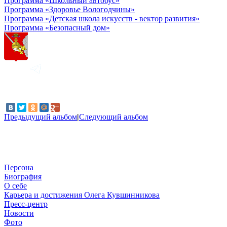
Программа «Школьный автобус»
Программа «Здоровье Вологодчины»
Программа «Детская школа искусств - вектор развития»
Программа «Безопасный дом»
Предыдущий альбом
|
Следующий альбом
Персона
Биография
О себе
Карьера и достижения Олега Кувшинникова
Пресс-центр
Новости
Фото