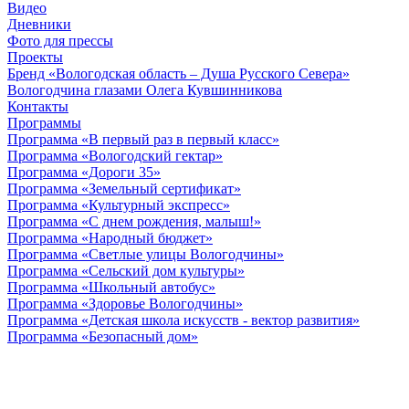
Видео
Дневники
Фото для прессы
Проекты
Бренд «Вологодская область – Душа Русского Севера»
Вологодчина глазами Олега Кувшинникова
Контакты
Программы
Программа «В первый раз в первый класс»
Программа «Вологодский гектар»
Программа «Дороги 35»
Программа «Земельный сертификат»
Программа «Культурный экспресс»
Программа «С днем рождения, малыш!»
Программа «Народный бюджет»
Программа «Светлые улицы Вологодчины»
Программа «Сельский дом культуры»
Программа «Школьный автобус»
Программа «Здоровье Вологодчины»
Программа «Детская школа искусств - вектор развития»
Программа «Безопасный дом»