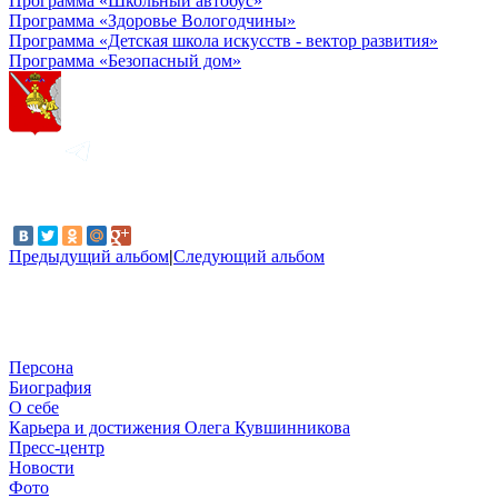
Программа «Школьный автобус»
Программа «Здоровье Вологодчины»
Программа «Детская школа искусств - вектор развития»
Программа «Безопасный дом»
Предыдущий альбом
|
Следующий альбом
Персона
Биография
О себе
Карьера и достижения Олега Кувшинникова
Пресс-центр
Новости
Фото