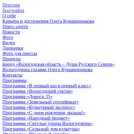
Персона
© 2012 - 2023,
Биография
КУВШИННИКОВ О.А.
О себе
Карьера и достижения Олега Кувшинникова
Пресс-центр
Новости
Фото
Видео
Дневники
Фото для прессы
Проекты
Бренд «Вологодская область – Душа Русского Севера»
Вологодчина глазами Олега Кувшинникова
Контакты
Программы
Программа «В первый раз в первый класс»
Программа «Вологодский гектар»
Программа «Дороги 35»
Программа «Земельный сертификат»
Программа «Культурный экспресс»
Программа «С днем рождения, малыш!»
Программа «Народный бюджет»
Программа «Светлые улицы Вологодчины»
Программа «Сельский дом культуры»