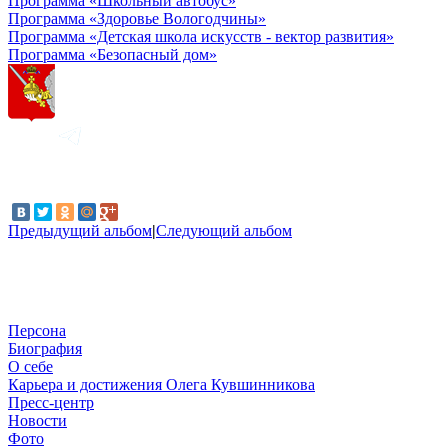
Программа «Школьный автобус»
Программа «Здоровье Вологодчины»
Программа «Детская школа искусств - вектор развития»
Программа «Безопасный дом»
Предыдущий альбом
|
Следующий альбом
Персона
Биография
О себе
Карьера и достижения Олега Кувшинникова
Пресс-центр
Новости
Фото