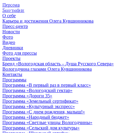
Персона
© 2012 - 2023,
Биография
КУВШИННИКОВ О.А.
О себе
Карьера и достижения Олега Кувшинникова
Пресс-центр
Новости
Фото
Видео
Дневники
Фото для прессы
Проекты
Бренд «Вологодская область – Душа Русского Севера»
Вологодчина глазами Олега Кувшинникова
Контакты
Программы
Программа «В первый раз в первый класс»
Программа «Вологодский гектар»
Программа «Дороги 35»
Программа «Земельный сертификат»
Программа «Культурный экспресс»
Программа «С днем рождения, малыш!»
Программа «Народный бюджет»
Программа «Светлые улицы Вологодчины»
Программа «Сельский дом культуры»