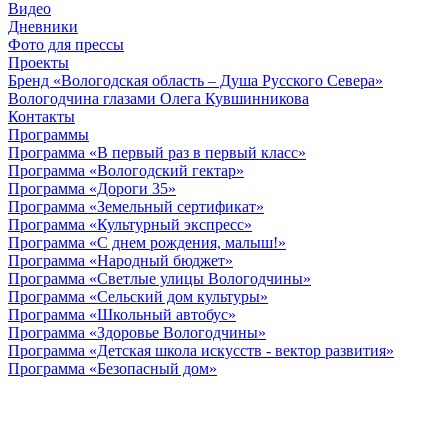
Видео
Дневники
Фото для прессы
Проекты
Бренд «Вологодская область – Душа Русского Севера»
Вологодчина глазами Олега Кувшинникова
Контакты
Программы
Программа «В первый раз в первый класс»
Программа «Вологодский гектар»
Программа «Дороги 35»
Программа «Земельный сертификат»
Программа «Культурный экспресс»
Программа «С днем рождения, малыш!»
Программа «Народный бюджет»
Программа «Светлые улицы Вологодчины»
Программа «Сельский дом культуры»
Программа «Школьный автобус»
Программа «Здоровье Вологодчины»
Программа «Детская школа искусств - вектор развития»
Программа «Безопасный дом»