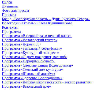
Видео
Дневники
Фото для прессы
Проекты
Бренд «Вологодская область – Душа Русского Севера»
Вологодчина глазами Олега Кувшинникова
Контакты
Программы
Программа «В первый раз в первый класс»
Программа «Вологодский гектар»
Программа «Дороги 35»
Программа «Земельный сертификат»
Программа «Культурный экспресс»
Программа «С днем рождения, малыш!»
Программа «Народный бюджет»
Программа «Светлые улицы Вологодчины»
Программа «Сельский дом культуры»
Программа «Школьный автобус»
Программа «Здоровье Вологодчины»
Программа «Детская школа искусств - вектор развития»
Программа «Безопасный дом»