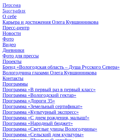
Персона
© 2012 - 2023,
Биография
КУВШИННИКОВ О.А.
О себе
Карьера и достижения Олега Кувшинникова
Пресс-центр
Новости
Фото
Видео
Дневники
Фото для прессы
Проекты
Бренд «Вологодская область – Душа Русского Севера»
Вологодчина глазами Олега Кувшинникова
Контакты
Программы
Программа «В первый раз в первый класс»
Программа «Вологодский гектар»
Программа «Дороги 35»
Программа «Земельный сертификат»
Программа «Культурный экспресс»
Программа «С днем рождения, малыш!»
Программа «Народный бюджет»
Программа «Светлые улицы Вологодчины»
Программа «Сельский дом культуры»