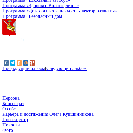
Программа «Школьный автобус»
Программа «Здоровье Вологодчины»
Программа «Детская школа искусств - вектор развития»
Программа «Безопасный дом»
Предыдущий альбом
|
Следующий альбом
Персона
Биография
О себе
Карьера и достижения Олега Кувшинникова
Пресс-центр
Новости
Фото