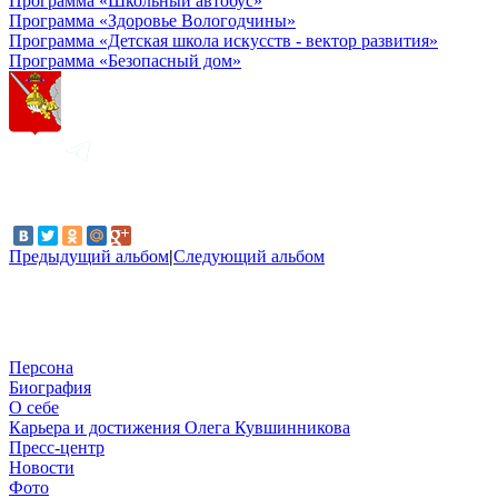
Программа «Школьный автобус»
Программа «Здоровье Вологодчины»
Программа «Детская школа искусств - вектор развития»
Программа «Безопасный дом»
Предыдущий альбом
|
Следующий альбом
Персона
Биография
О себе
Карьера и достижения Олега Кувшинникова
Пресс-центр
Новости
Фото