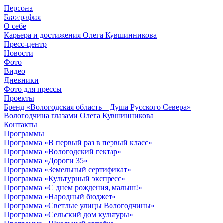
Персона
© 2012 - 2023,
Биография
КУВШИННИКОВ О.А.
О себе
Карьера и достижения Олега Кувшинникова
Пресс-центр
Новости
Фото
Видео
Дневники
Фото для прессы
Проекты
Бренд «Вологодская область – Душа Русского Севера»
Вологодчина глазами Олега Кувшинникова
Контакты
Программы
Программа «В первый раз в первый класс»
Программа «Вологодский гектар»
Программа «Дороги 35»
Программа «Земельный сертификат»
Программа «Культурный экспресс»
Программа «С днем рождения, малыш!»
Программа «Народный бюджет»
Программа «Светлые улицы Вологодчины»
Программа «Сельский дом культуры»