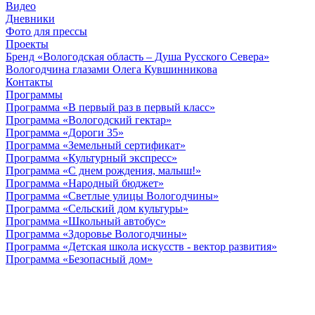
Видео
Дневники
Фото для прессы
Проекты
Бренд «Вологодская область – Душа Русского Севера»
Вологодчина глазами Олега Кувшинникова
Контакты
Программы
Программа «В первый раз в первый класс»
Программа «Вологодский гектар»
Программа «Дороги 35»
Программа «Земельный сертификат»
Программа «Культурный экспресс»
Программа «С днем рождения, малыш!»
Программа «Народный бюджет»
Программа «Светлые улицы Вологодчины»
Программа «Сельский дом культуры»
Программа «Школьный автобус»
Программа «Здоровье Вологодчины»
Программа «Детская школа искусств - вектор развития»
Программа «Безопасный дом»