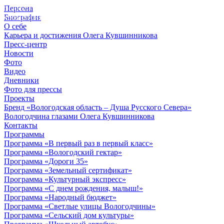
Персона
© 2012 - 2023,
Биография
КУВШИННИКОВ О.А.
О себе
Карьера и достижения Олега Кувшинникова
Пресс-центр
Новости
Фото
Видео
Дневники
Фото для прессы
Проекты
Бренд «Вологодская область – Душа Русского Севера»
Вологодчина глазами Олега Кувшинникова
Контакты
Программы
Программа «В первый раз в первый класс»
Программа «Вологодский гектар»
Программа «Дороги 35»
Программа «Земельный сертификат»
Программа «Культурный экспресс»
Программа «С днем рождения, малыш!»
Программа «Народный бюджет»
Программа «Светлые улицы Вологодчины»
Программа «Сельский дом культуры»