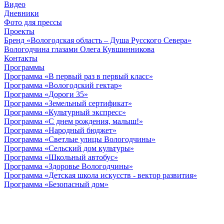
Видео
Дневники
Фото для прессы
Проекты
Бренд «Вологодская область – Душа Русского Севера»
Вологодчина глазами Олега Кувшинникова
Контакты
Программы
Программа «В первый раз в первый класс»
Программа «Вологодский гектар»
Программа «Дороги 35»
Программа «Земельный сертификат»
Программа «Культурный экспресс»
Программа «С днем рождения, малыш!»
Программа «Народный бюджет»
Программа «Светлые улицы Вологодчины»
Программа «Сельский дом культуры»
Программа «Школьный автобус»
Программа «Здоровье Вологодчины»
Программа «Детская школа искусств - вектор развития»
Программа «Безопасный дом»