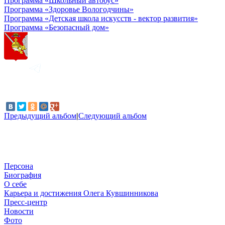
Программа «Школьный автобус»
Программа «Здоровье Вологодчины»
Программа «Детская школа искусств - вектор развития»
Программа «Безопасный дом»
Предыдущий альбом
|
Следующий альбом
Персона
Биография
О себе
Карьера и достижения Олега Кувшинникова
Пресс-центр
Новости
Фото