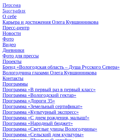
Персона
© 2012 - 2023,
Биография
КУВШИННИКОВ О.А.
О себе
Карьера и достижения Олега Кувшинникова
Пресс-центр
Новости
Фото
Видео
Дневники
Фото для прессы
Проекты
Бренд «Вологодская область – Душа Русского Севера»
Вологодчина глазами Олега Кувшинникова
Контакты
Программы
Программа «В первый раз в первый класс»
Программа «Вологодский гектар»
Программа «Дороги 35»
Программа «Земельный сертификат»
Программа «Культурный экспресс»
Программа «С днем рождения, малыш!»
Программа «Народный бюджет»
Программа «Светлые улицы Вологодчины»
Программа «Сельский дом культуры»