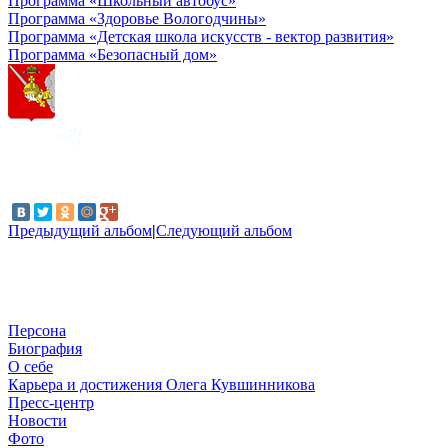
Программа «Школьный автобус»
Программа «Здоровье Вологодчины»
Программа «Детская школа искусств - вектор развития»
Программа «Безопасный дом»
Предыдущий альбом
|
Следующий альбом
Персона
Биография
О себе
Карьера и достижения Олега Кувшинникова
Пресс-центр
Новости
Фото