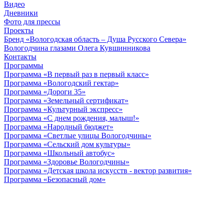
Видео
Дневники
Фото для прессы
Проекты
Бренд «Вологодская область – Душа Русского Севера»
Вологодчина глазами Олега Кувшинникова
Контакты
Программы
Программа «В первый раз в первый класс»
Программа «Вологодский гектар»
Программа «Дороги 35»
Программа «Земельный сертификат»
Программа «Культурный экспресс»
Программа «С днем рождения, малыш!»
Программа «Народный бюджет»
Программа «Светлые улицы Вологодчины»
Программа «Сельский дом культуры»
Программа «Школьный автобус»
Программа «Здоровье Вологодчины»
Программа «Детская школа искусств - вектор развития»
Программа «Безопасный дом»