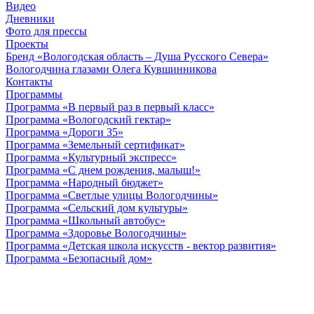
Видео
Дневники
Фото для прессы
Проекты
Бренд «Вологодская область – Душа Русского Севера»
Вологодчина глазами Олега Кувшинникова
Контакты
Программы
Программа «В первый раз в первый класс»
Программа «Вологодский гектар»
Программа «Дороги 35»
Программа «Земельный сертификат»
Программа «Культурный экспресс»
Программа «С днем рождения, малыш!»
Программа «Народный бюджет»
Программа «Светлые улицы Вологодчины»
Программа «Сельский дом культуры»
Программа «Школьный автобус»
Программа «Здоровье Вологодчины»
Программа «Детская школа искусств - вектор развития»
Программа «Безопасный дом»