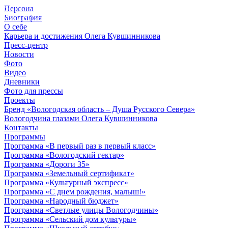
Персона
© 2012 - 2023,
Биография
КУВШИННИКОВ О.А.
О себе
Карьера и достижения Олега Кувшинникова
Пресс-центр
Новости
Фото
Видео
Дневники
Фото для прессы
Проекты
Бренд «Вологодская область – Душа Русского Севера»
Вологодчина глазами Олега Кувшинникова
Контакты
Программы
Программа «В первый раз в первый класс»
Программа «Вологодский гектар»
Программа «Дороги 35»
Программа «Земельный сертификат»
Программа «Культурный экспресс»
Программа «С днем рождения, малыш!»
Программа «Народный бюджет»
Программа «Светлые улицы Вологодчины»
Программа «Сельский дом культуры»