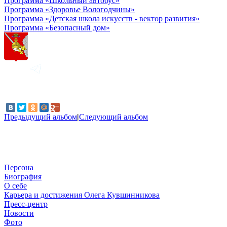
Программа «Школьный автобус»
Программа «Здоровье Вологодчины»
Программа «Детская школа искусств - вектор развития»
Программа «Безопасный дом»
Предыдущий альбом
|
Следующий альбом
Персона
Биография
О себе
Карьера и достижения Олега Кувшинникова
Пресс-центр
Новости
Фото