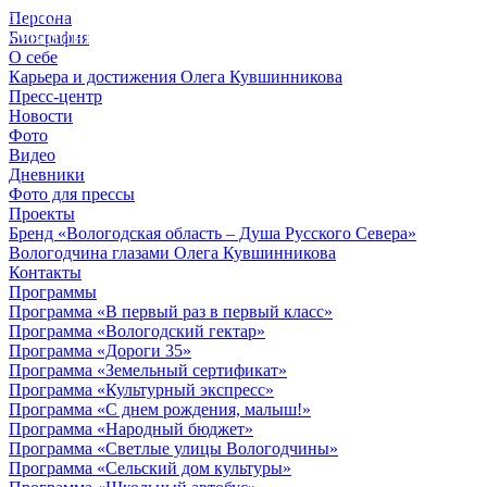
Персона
© 2012 - 2023,
Биография
КУВШИННИКОВ О.А.
О себе
Карьера и достижения Олега Кувшинникова
Пресс-центр
Новости
Фото
Видео
Дневники
Фото для прессы
Проекты
Бренд «Вологодская область – Душа Русского Севера»
Вологодчина глазами Олега Кувшинникова
Контакты
Программы
Программа «В первый раз в первый класс»
Программа «Вологодский гектар»
Программа «Дороги 35»
Программа «Земельный сертификат»
Программа «Культурный экспресс»
Программа «С днем рождения, малыш!»
Программа «Народный бюджет»
Программа «Светлые улицы Вологодчины»
Программа «Сельский дом культуры»