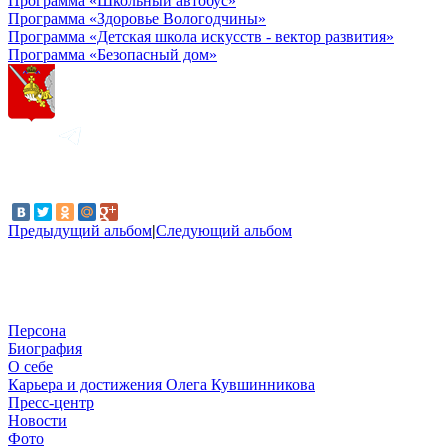
Программа «Школьный автобус»
Программа «Здоровье Вологодчины»
Программа «Детская школа искусств - вектор развития»
Программа «Безопасный дом»
Предыдущий альбом
|
Следующий альбом
Персона
Биография
О себе
Карьера и достижения Олега Кувшинникова
Пресс-центр
Новости
Фото