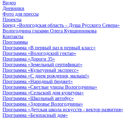
Видео
Дневники
Фото для прессы
Проекты
Бренд «Вологодская область – Душа Русского Севера»
Вологодчина глазами Олега Кувшинникова
Контакты
Программы
Программа «В первый раз в первый класс»
Программа «Вологодский гектар»
Программа «Дороги 35»
Программа «Земельный сертификат»
Программа «Культурный экспресс»
Программа «С днем рождения, малыш!»
Программа «Народный бюджет»
Программа «Светлые улицы Вологодчины»
Программа «Сельский дом культуры»
Программа «Школьный автобус»
Программа «Здоровье Вологодчины»
Программа «Детская школа искусств - вектор развития»
Программа «Безопасный дом»