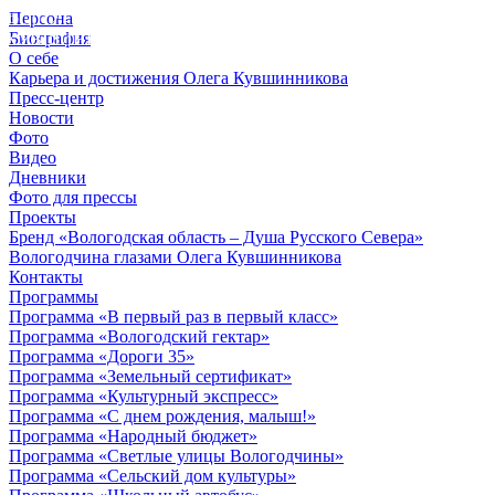
Персона
© 2012 - 2023,
Биография
КУВШИННИКОВ О.А.
О себе
Карьера и достижения Олега Кувшинникова
Пресс-центр
Новости
Фото
Видео
Дневники
Фото для прессы
Проекты
Бренд «Вологодская область – Душа Русского Севера»
Вологодчина глазами Олега Кувшинникова
Контакты
Программы
Программа «В первый раз в первый класс»
Программа «Вологодский гектар»
Программа «Дороги 35»
Программа «Земельный сертификат»
Программа «Культурный экспресс»
Программа «С днем рождения, малыш!»
Программа «Народный бюджет»
Программа «Светлые улицы Вологодчины»
Программа «Сельский дом культуры»