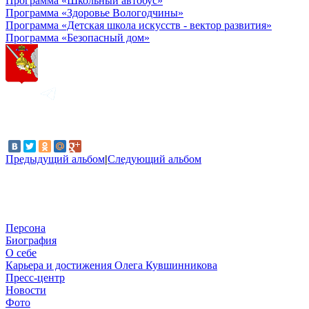
Программа «Школьный автобус»
Программа «Здоровье Вологодчины»
Программа «Детская школа искусств - вектор развития»
Программа «Безопасный дом»
Предыдущий альбом
|
Следующий альбом
Персона
Биография
О себе
Карьера и достижения Олега Кувшинникова
Пресс-центр
Новости
Фото