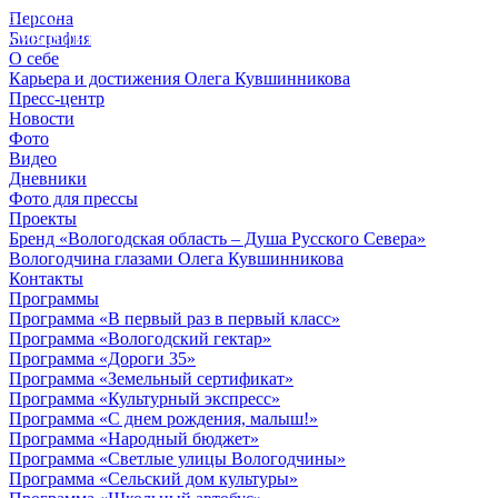
Персона
© 2012 - 2023,
Биография
КУВШИННИКОВ О.А.
О себе
Карьера и достижения Олега Кувшинникова
Пресс-центр
Новости
Фото
Видео
Дневники
Фото для прессы
Проекты
Бренд «Вологодская область – Душа Русского Севера»
Вологодчина глазами Олега Кувшинникова
Контакты
Программы
Программа «В первый раз в первый класс»
Программа «Вологодский гектар»
Программа «Дороги 35»
Программа «Земельный сертификат»
Программа «Культурный экспресс»
Программа «С днем рождения, малыш!»
Программа «Народный бюджет»
Программа «Светлые улицы Вологодчины»
Программа «Сельский дом культуры»