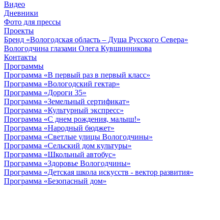
Видео
Дневники
Фото для прессы
Проекты
Бренд «Вологодская область – Душа Русского Севера»
Вологодчина глазами Олега Кувшинникова
Контакты
Программы
Программа «В первый раз в первый класс»
Программа «Вологодский гектар»
Программа «Дороги 35»
Программа «Земельный сертификат»
Программа «Культурный экспресс»
Программа «С днем рождения, малыш!»
Программа «Народный бюджет»
Программа «Светлые улицы Вологодчины»
Программа «Сельский дом культуры»
Программа «Школьный автобус»
Программа «Здоровье Вологодчины»
Программа «Детская школа искусств - вектор развития»
Программа «Безопасный дом»