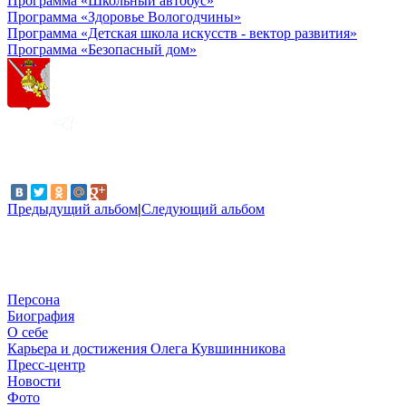
Программа «Школьный автобус»
Программа «Здоровье Вологодчины»
Программа «Детская школа искусств - вектор развития»
Программа «Безопасный дом»
Предыдущий альбом
|
Следующий альбом
Персона
Биография
О себе
Карьера и достижения Олега Кувшинникова
Пресс-центр
Новости
Фото