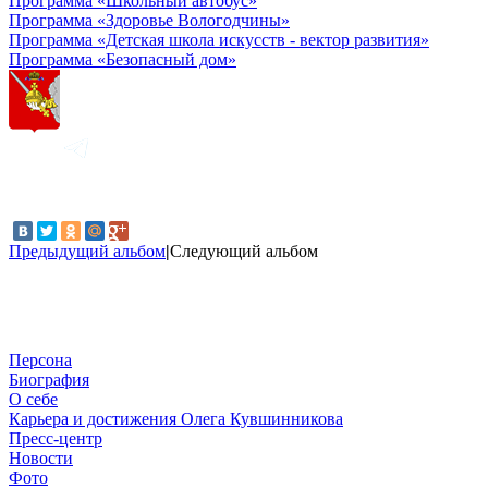
Программа «Школьный автобус»
Программа «Здоровье Вологодчины»
Программа «Детская школа искусств - вектор развития»
Программа «Безопасный дом»
Предыдущий альбом
|
Следующий альбом
Персона
Биография
О себе
Карьера и достижения Олега Кувшинникова
Пресс-центр
Новости
Фото