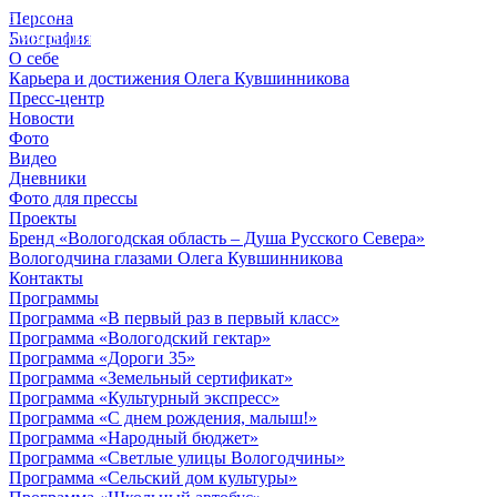
Персона
© 2012 - 2023,
Биография
КУВШИННИКОВ О.А.
О себе
Карьера и достижения Олега Кувшинникова
Пресс-центр
Новости
Фото
Видео
Дневники
Фото для прессы
Проекты
Бренд «Вологодская область – Душа Русского Севера»
Вологодчина глазами Олега Кувшинникова
Контакты
Программы
Программа «В первый раз в первый класс»
Программа «Вологодский гектар»
Программа «Дороги 35»
Программа «Земельный сертификат»
Программа «Культурный экспресс»
Программа «С днем рождения, малыш!»
Программа «Народный бюджет»
Программа «Светлые улицы Вологодчины»
Программа «Сельский дом культуры»